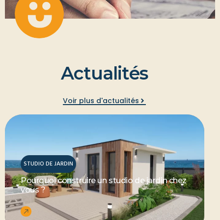
A
c
t
u
a
l
i
t
é
s
Voir plus d'actualités
STUDIO DE JARDIN
Pourquoi construire un studio de jardin chez
vous ?