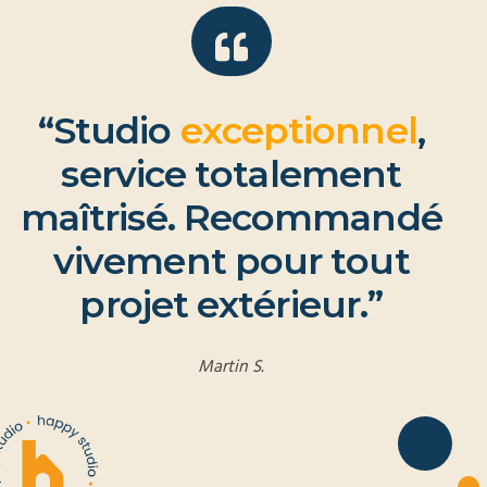
“
S
t
u
d
i
o
e
x
c
e
p
t
i
o
n
n
e
l
,
s
e
r
v
i
c
e
t
o
t
a
l
e
m
e
n
t
m
a
î
t
r
i
s
é
.
R
e
c
o
m
m
a
n
d
é
v
i
v
e
m
e
n
t
p
o
u
r
t
o
u
t
p
r
o
j
e
t
e
x
t
é
r
i
e
u
r
.
”
Martin S.