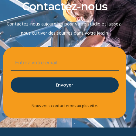
C
o
n
t
a
c
t
e
z
-
n
o
u
s
Contactez-nous aujourd’hui pour votre studio et laissez-
nous cultiver des sourires dans votre jardin
Envoyer
Nous vous contacterons au plus vite.