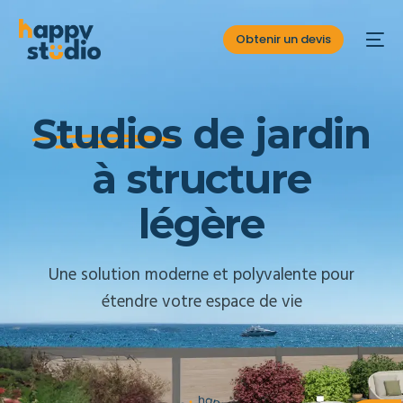
Obtenir un devis
S
t
u
d
i
o
s
d
e
j
a
r
d
i
n
à
s
t
r
u
c
t
u
r
e
l
é
g
è
r
e
Une solution moderne et polyvalente pour
étendre votre espace de vie