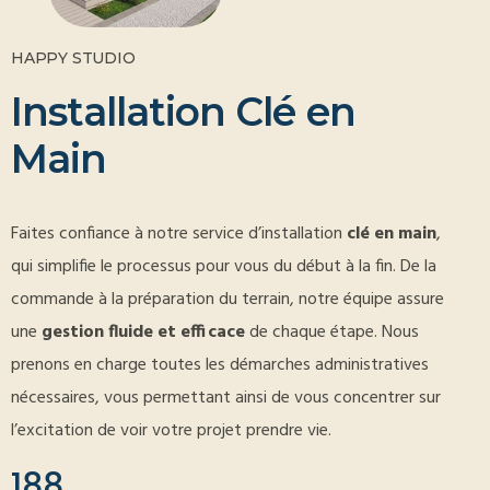
HAPPY STUDIO
I
n
s
t
a
l
l
a
t
i
o
n
C
l
é
e
n
M
a
i
n
Faites confiance à notre service d’installation
clé en main
,
qui simplifie le processus pour vous du début à la fin. De la
commande à la préparation du terrain, notre équipe assure
une
gestion fluide et efficace
de chaque étape. Nous
prenons en charge toutes les démarches administratives
nécessaires, vous permettant ainsi de vous concentrer sur
l’excitation de voir votre projet prendre vie.
188