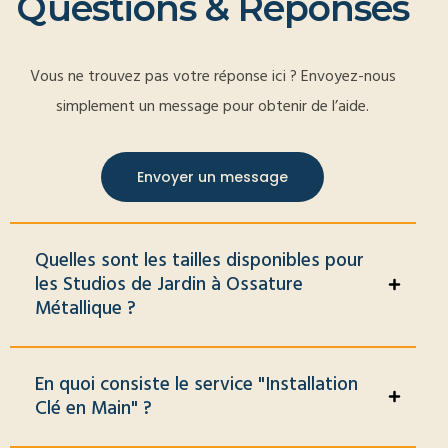
Q
u
e
s
t
i
o
n
s
&
R
é
p
o
n
s
e
s
Vous ne trouvez pas votre réponse ici ? Envoyez-nous
simplement un message pour obtenir de l’aide.
Envoyer un message
Quelles sont les tailles disponibles pour
les Studios de Jardin à Ossature
Métallique ?
En quoi consiste le service "Installation
Clé en Main" ?