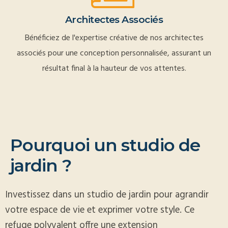
Architectes Associés
Bénéficiez de l'expertise créative de nos architectes
associés pour une conception personnalisée, assurant un
résultat final à la hauteur de vos attentes.
P
o
u
r
q
u
o
i
u
n
s
t
u
d
i
o
d
e
j
a
r
d
i
n
?
Investissez dans un studio de jardin pour agrandir
votre espace de vie et exprimer votre style. Ce
refuge polyvalent offre une extension