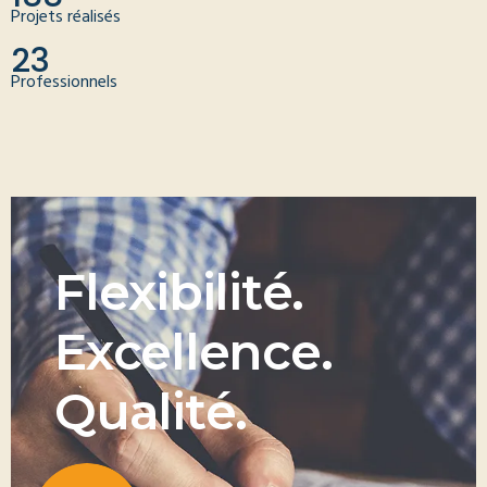
Projets réalisés
23
Professionnels
F
l
e
x
i
b
i
l
i
t
é
.
E
x
c
e
l
l
e
n
c
e
.
Q
u
a
l
i
t
é
.