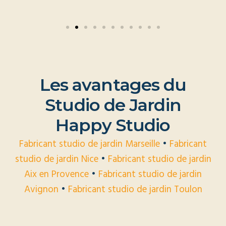
L
e
s
a
v
a
n
t
a
g
e
s
d
u
S
t
u
d
i
o
d
e
J
a
r
d
i
n
H
a
p
p
y
S
t
u
d
i
o
Fabricant studio de jardin Marseille
•
Fabricant
studio de jardin Nice
•
Fabricant studio de jardin
Aix en Provence
•
Fabricant studio de jardin
Avignon
•
Fabricant studio de jardin Toulon