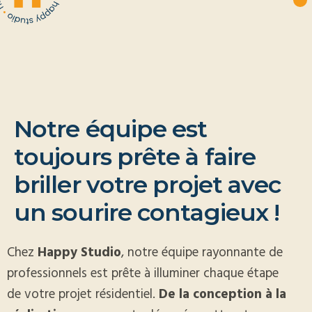
N
o
t
r
e
é
q
u
i
p
e
e
s
t
t
o
u
j
o
u
r
s
p
r
ê
t
e
à
f
a
i
r
e
b
r
i
l
l
e
r
v
o
t
r
e
p
r
o
j
e
t
a
v
e
c
u
n
s
o
u
r
i
r
e
c
o
n
t
a
g
i
e
u
x
!
Chez
Happy Studio
, notre équipe rayonnante de
professionnels est prête à illuminer chaque étape
de votre projet résidentiel.
De la conception à la