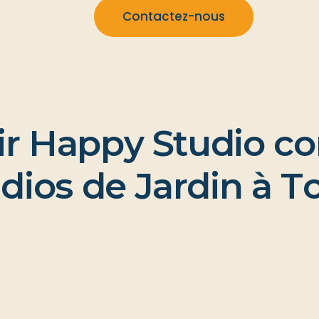
Contactez-nous
i
r
H
a
p
p
y
S
t
u
d
i
o
c
o
u
d
i
o
s
d
e
J
a
r
d
i
n
à
T