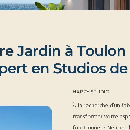
r
e
J
a
r
d
i
n
à
T
o
u
l
o
n
p
e
r
t
e
n
S
t
u
d
i
o
s
d
e
HAPPY STUDIO
À la recherche d’un fab
transformer votre espa
fonctionnel ? Ne cherch