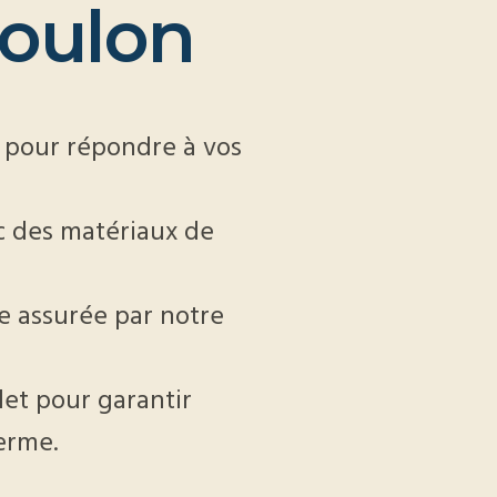
o
u
l
o
n
 pour répondre à vos
ec des matériaux de
le assurée par notre
et pour garantir
terme.