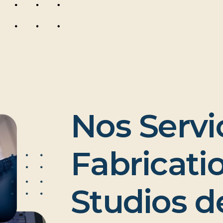
N
o
s
S
e
r
v
i
F
a
b
r
i
c
a
t
i
S
t
u
d
i
o
s
d