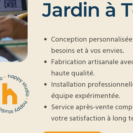
J
a
r
d
i
n
à
T
Conception personnalisée
besoins et à vos envies.
Fabrication artisanale av
haute qualité.
Installation professionnel
équipe expérimentée.
Service après-vente compl
votre satisfaction à long 