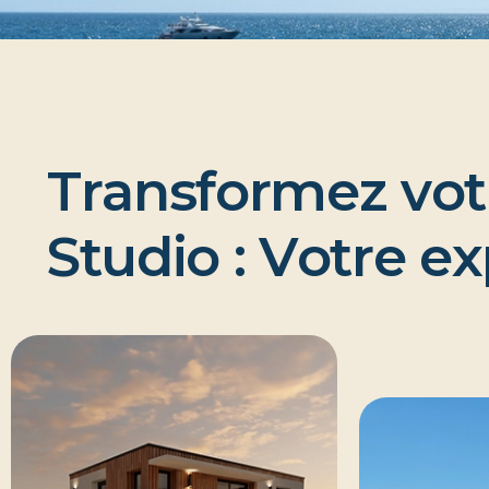
T
r
a
n
s
f
o
r
m
e
z
v
o
t
S
t
u
d
i
o
:
V
o
t
r
e
e
x