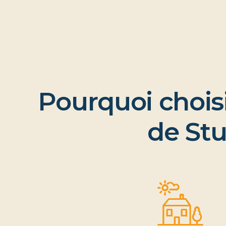
P
o
u
r
q
u
o
i
c
h
o
i
s
d
e
S
t