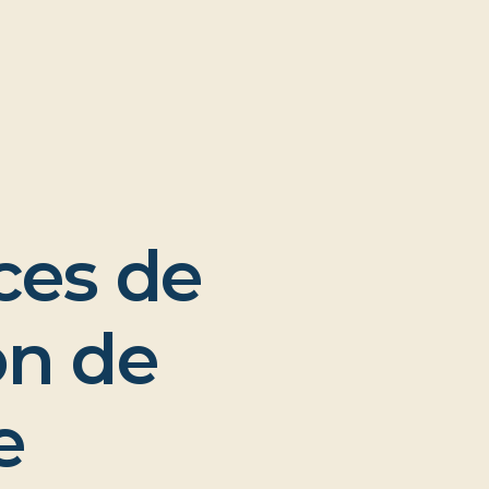
c
e
s
d
e
o
n
d
e
e