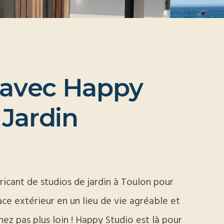
a
v
e
c
H
a
p
p
y
J
a
r
d
i
n
ricant de studios de jardin à Toulon pour
ce extérieur en un lieu de vie agréable et
ez pas plus loin ! Happy Studio est là pour