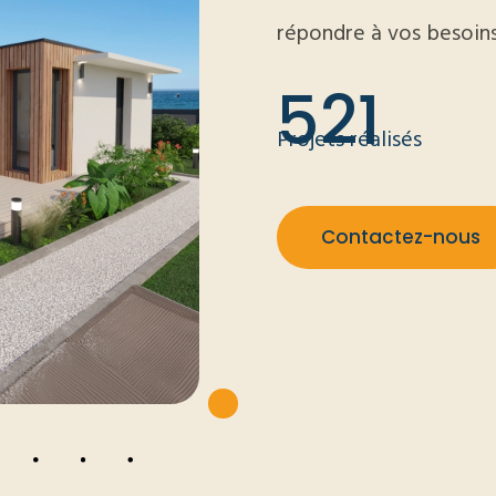
répondre à vos besoins
521
Projets réalisés
Contactez-nous