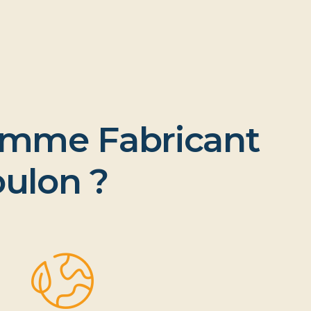
m
m
e
F
a
b
r
i
c
a
n
t
o
u
l
o
n
?