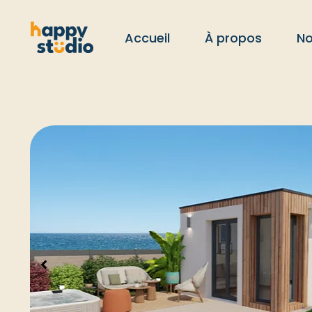
Accueil
À propos
No
St
St
St