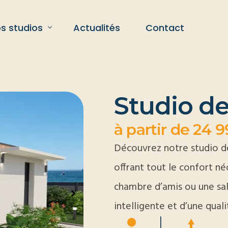
s studios
Actualités
Contact
udio de jardin 19m²
Studio de
udio de jardin 34m²
à partir de 24 
udio de jardin 43m²
Découvrez notre studio d
offrant tout le confort né
chambre d’amis ou une sall
intelligente et d’une qual