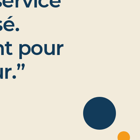
s
e
r
v
i
c
e
s
é
.
n
t
p
o
u
r
u
r
.
”