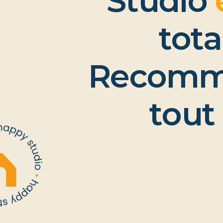
“
S
t
u
d
i
o
t
o
t
a
R
e
c
o
m
t
o
u
t