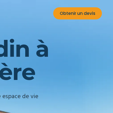
Obtenir un devis
d
i
n
à
è
r
e
 espace de vie