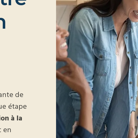
n
ante de
que étape
on à la
t en