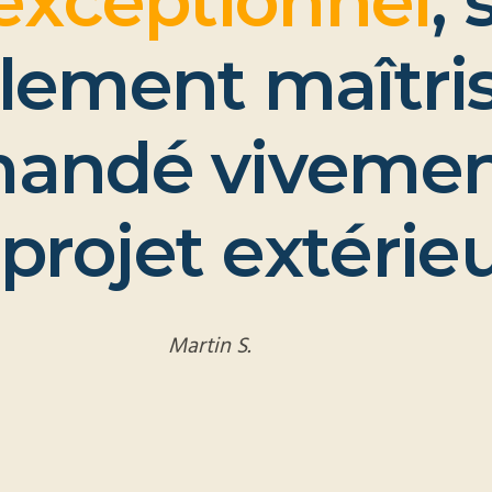
e
x
c
e
p
t
i
o
n
n
e
l
,
l
e
m
e
n
t
m
a
î
t
r
i
m
a
n
d
é
v
i
v
e
m
e
p
r
o
j
e
t
e
x
t
é
r
i
e
Martin S.