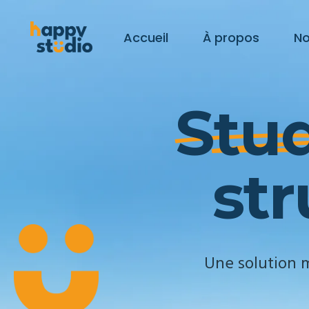
Accueil
À propos
No
S
t
u
St
St
s
t
r
St
Une solution 