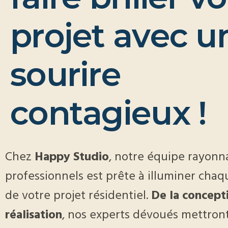
p
r
o
j
e
t
a
v
e
c
u
s
o
u
r
i
r
e
c
o
n
t
a
g
i
e
u
x
!
Chez
Happy Studio
, notre équipe rayonn
professionnels est prête à illuminer cha
de votre projet résidentiel.
De la concepti
réalisation
, nos experts dévoués mettron