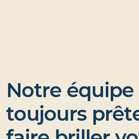
N
o
t
r
e
é
q
u
i
p
e
t
o
u
j
o
u
r
s
p
r
ê
t
f
a
i
r
e
b
r
i
l
l
e
r
v
o