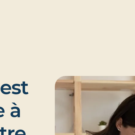
e
s
t
e
à
t
r
e