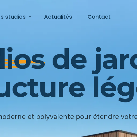
s studios
Actualités
Contact
d
i
o
s
d
e
j
a
r
udio de jardin 19m²
udio de jardin 34m²
u
c
t
u
r
e
l
é
g
udio de jardin 43m²
moderne et polyvalente pour étendre votre