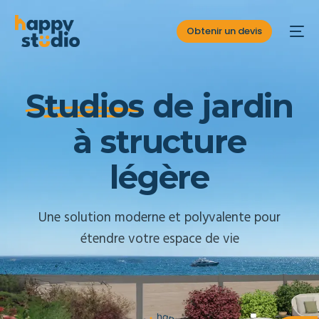
Obtenir un devis
S
t
u
d
i
o
s
d
e
j
a
r
d
i
n
à
s
t
r
u
c
t
u
r
e
l
é
g
è
r
e
Une solution moderne et polyvalente pour
étendre votre espace de vie