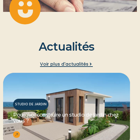
A
c
t
u
a
l
i
t
é
s
Voir plus d'actualités
STUDIO DE JARDIN
Pourquoi construire un studio de jardin chez
vous ?