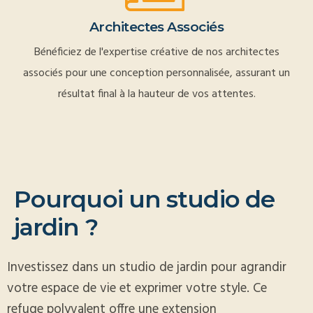
Architectes Associés
Bénéficiez de l'expertise créative de nos architectes
associés pour une conception personnalisée, assurant un
résultat final à la hauteur de vos attentes.
P
o
u
r
q
u
o
i
u
n
s
t
u
d
i
o
d
e
j
a
r
d
i
n
?
Investissez dans un studio de jardin pour agrandir
votre espace de vie et exprimer votre style. Ce
refuge polyvalent offre une extension