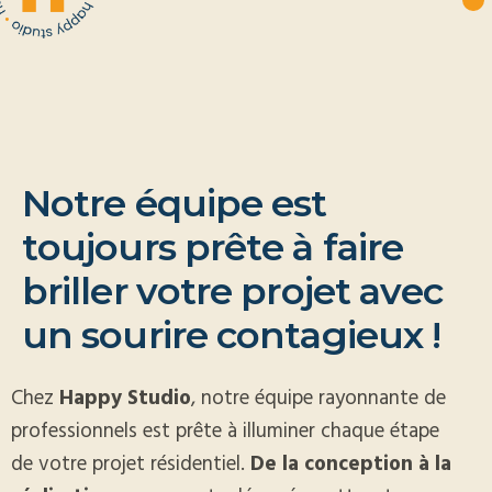
N
o
t
r
e
é
q
u
i
p
e
e
s
t
t
o
u
j
o
u
r
s
p
r
ê
t
e
à
f
a
i
r
e
b
r
i
l
l
e
r
v
o
t
r
e
p
r
o
j
e
t
a
v
e
c
u
n
s
o
u
r
i
r
e
c
o
n
t
a
g
i
e
u
x
!
Chez
Happy Studio
, notre équipe rayonnante de
professionnels est prête à illuminer chaque étape
de votre projet résidentiel.
De la conception à la