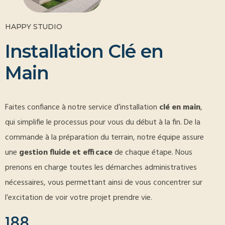
HAPPY STUDIO
I
n
s
t
a
l
l
a
t
i
o
n
C
l
é
e
n
M
a
i
n
Faites confiance à notre service d’installation
clé en main
,
qui simplifie le processus pour vous du début à la fin. De la
commande à la préparation du terrain, notre équipe assure
une
gestion fluide et efficace
de chaque étape. Nous
prenons en charge toutes les démarches administratives
nécessaires, vous permettant ainsi de vous concentrer sur
l’excitation de voir votre projet prendre vie.
188