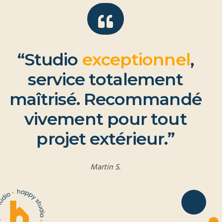
“
S
t
u
d
i
o
e
x
c
e
p
t
i
o
n
n
e
l
,
s
e
r
v
i
c
e
t
o
t
a
l
e
m
e
n
t
m
a
î
t
r
i
s
é
.
R
e
c
o
m
m
a
n
d
é
v
i
v
e
m
e
n
t
p
o
u
r
t
o
u
t
p
r
o
j
e
t
e
x
t
é
r
i
e
u
r
.
”
Martin S.