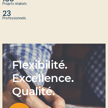
Projets réalisés
23
Professionnels
F
l
e
x
i
b
i
l
i
t
é
.
E
x
c
e
l
l
e
n
c
e
.
Q
u
a
l
i
t
é
.