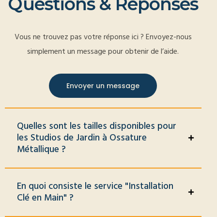
Q
u
e
s
t
i
o
n
s
&
R
é
p
o
n
s
e
s
Vous ne trouvez pas votre réponse ici ? Envoyez-nous
simplement un message pour obtenir de l’aide.
Envoyer un message
Quelles sont les tailles disponibles pour
les Studios de Jardin à Ossature
Métallique ?
En quoi consiste le service "Installation
Clé en Main" ?