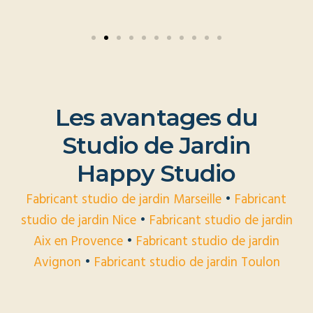
L
e
s
a
v
a
n
t
a
g
e
s
d
u
S
t
u
d
i
o
d
e
J
a
r
d
i
n
H
a
p
p
y
S
t
u
d
i
o
Fabricant studio de jardin Marseille
•
Fabricant
studio de jardin Nice
•
Fabricant studio de jardin
Aix en Provence
•
Fabricant studio de jardin
Avignon
•
Fabricant studio de jardin Toulon