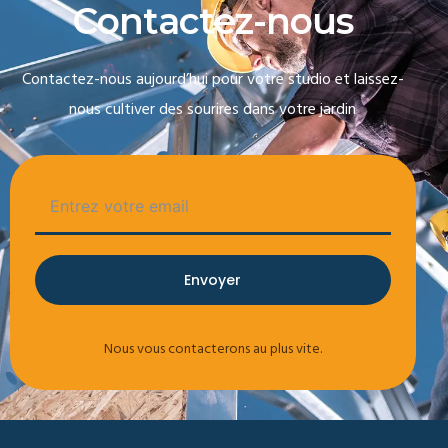
C
o
n
t
a
c
t
e
z
-
n
o
u
s
Contactez-nous aujourd’hui pour votre studio et laissez-
nous cultiver des sourires dans votre jardin
Envoyer
Nous vous contacterons au plus vite.