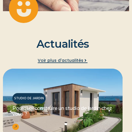
A
c
t
u
a
l
i
t
é
s
Voir plus d'actualités
STUDIO DE JARDIN
Pourquoi construire un studio de jardin chez
vous ?