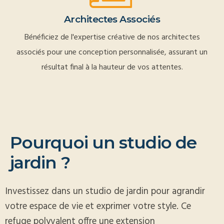
Architectes Associés
Bénéficiez de l'expertise créative de nos architectes
associés pour une conception personnalisée, assurant un
résultat final à la hauteur de vos attentes.
P
o
u
r
q
u
o
i
u
n
s
t
u
d
i
o
d
e
j
a
r
d
i
n
?
Investissez dans un studio de jardin pour agrandir
votre espace de vie et exprimer votre style. Ce
refuge polyvalent offre une extension