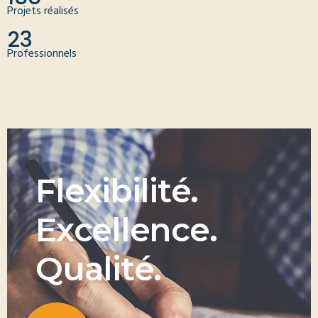
Projets réalisés
23
Professionnels
F
l
e
x
i
b
i
l
i
t
é
.
E
x
c
e
l
l
e
n
c
e
.
Q
u
a
l
i
t
é
.