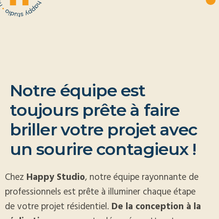
N
o
t
r
e
é
q
u
i
p
e
e
s
t
t
o
u
j
o
u
r
s
p
r
ê
t
e
à
f
a
i
r
e
b
r
i
l
l
e
r
v
o
t
r
e
p
r
o
j
e
t
a
v
e
c
u
n
s
o
u
r
i
r
e
c
o
n
t
a
g
i
e
u
x
!
Chez
Happy Studio
, notre équipe rayonnante de
professionnels est prête à illuminer chaque étape
de votre projet résidentiel.
De la conception à la