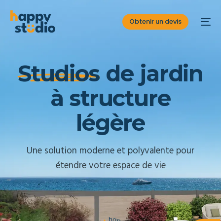
Obtenir un devis
S
t
u
d
i
o
s
d
e
j
a
r
d
i
n
à
s
t
r
u
c
t
u
r
e
l
é
g
è
r
e
Une solution moderne et polyvalente pour
étendre votre espace de vie