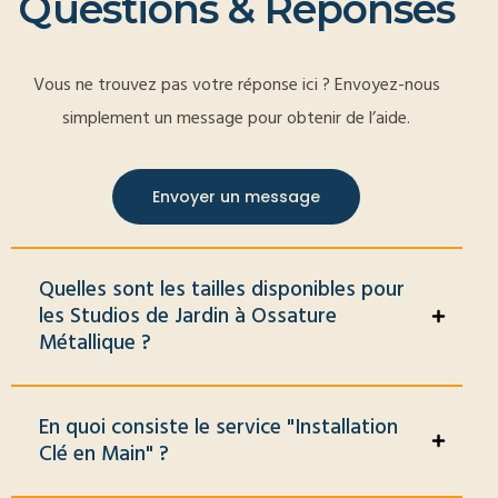
Q
u
e
s
t
i
o
n
s
&
R
é
p
o
n
s
e
s
Vous ne trouvez pas votre réponse ici ? Envoyez-nous
simplement un message pour obtenir de l’aide.
Envoyer un message
Quelles sont les tailles disponibles pour
les Studios de Jardin à Ossature
Métallique ?
En quoi consiste le service "Installation
Clé en Main" ?