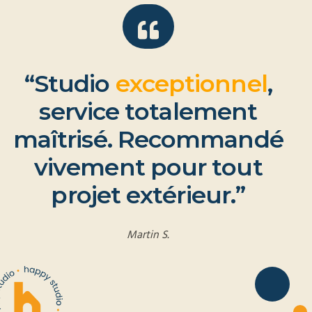
“
S
t
u
d
i
o
e
x
c
e
p
t
i
o
n
n
e
l
,
s
e
r
v
i
c
e
t
o
t
a
l
e
m
e
n
t
m
a
î
t
r
i
s
é
.
R
e
c
o
m
m
a
n
d
é
v
i
v
e
m
e
n
t
p
o
u
r
t
o
u
t
p
r
o
j
e
t
e
x
t
é
r
i
e
u
r
.
”
Martin S.