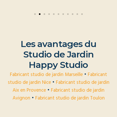
L
e
s
a
v
a
n
t
a
g
e
s
d
u
S
t
u
d
i
o
d
e
J
a
r
d
i
n
H
a
p
p
y
S
t
u
d
i
o
Fabricant studio de jardin Marseille
•
Fabricant
studio de jardin Nice
•
Fabricant studio de jardin
Aix en Provence
•
Fabricant studio de jardin
Avignon
•
Fabricant studio de jardin Toulon