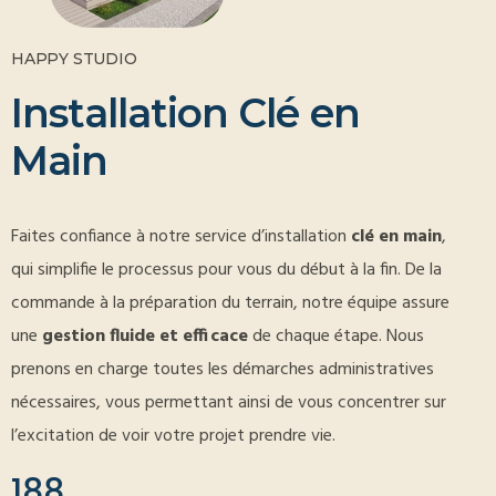
HAPPY STUDIO
I
n
s
t
a
l
l
a
t
i
o
n
C
l
é
e
n
M
a
i
n
Faites confiance à notre service d’installation
clé en main
,
qui simplifie le processus pour vous du début à la fin. De la
commande à la préparation du terrain, notre équipe assure
une
gestion fluide et efficace
de chaque étape. Nous
prenons en charge toutes les démarches administratives
nécessaires, vous permettant ainsi de vous concentrer sur
l’excitation de voir votre projet prendre vie.
188