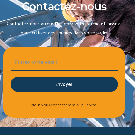
C
o
n
t
a
c
t
e
z
-
n
o
u
s
Contactez-nous aujourd’hui pour votre studio et laissez-
nous cultiver des sourires dans votre jardin
Envoyer
Nous vous contacterons au plus vite.