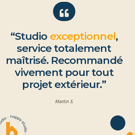
“
S
t
u
d
i
o
e
x
c
e
p
t
i
o
n
n
e
l
,
s
e
r
v
i
c
e
t
o
t
a
l
e
m
e
n
t
m
a
î
t
r
i
s
é
.
R
e
c
o
m
m
a
n
d
é
v
i
v
e
m
e
n
t
p
o
u
r
t
o
u
t
p
r
o
j
e
t
e
x
t
é
r
i
e
u
r
.
”
Martin S.