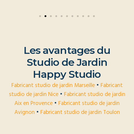
L
e
s
a
v
a
n
t
a
g
e
s
d
u
S
t
u
d
i
o
d
e
J
a
r
d
i
n
H
a
p
p
y
S
t
u
d
i
o
Fabricant studio de jardin Marseille
•
Fabricant
studio de jardin Nice
•
Fabricant studio de jardin
Aix en Provence
•
Fabricant studio de jardin
Avignon
•
Fabricant studio de jardin Toulon