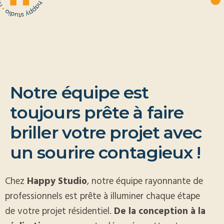
N
o
t
r
e
é
q
u
i
p
e
e
s
t
t
o
u
j
o
u
r
s
p
r
ê
t
e
à
f
a
i
r
e
b
r
i
l
l
e
r
v
o
t
r
e
p
r
o
j
e
t
a
v
e
c
u
n
s
o
u
r
i
r
e
c
o
n
t
a
g
i
e
u
x
!
Chez
Happy Studio
, notre équipe rayonnante de
professionnels est prête à illuminer chaque étape
de votre projet résidentiel.
De la conception à la