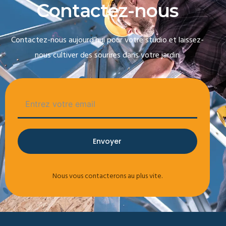
C
o
n
t
a
c
t
e
z
-
n
o
u
s
Contactez-nous aujourd’hui pour votre studio et laissez-
nous cultiver des sourires dans votre jardin
Envoyer
Nous vous contacterons au plus vite.