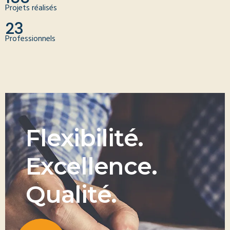
Projets réalisés
23
Professionnels
F
l
e
x
i
b
i
l
i
t
é
.
E
x
c
e
l
l
e
n
c
e
.
Q
u
a
l
i
t
é
.