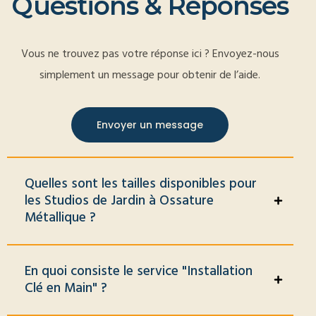
Q
u
e
s
t
i
o
n
s
&
R
é
p
o
n
s
e
s
Vous ne trouvez pas votre réponse ici ? Envoyez-nous
simplement un message pour obtenir de l’aide.
Envoyer un message
Quelles sont les tailles disponibles pour
les Studios de Jardin à Ossature
Métallique ?
En quoi consiste le service "Installation
Clé en Main" ?