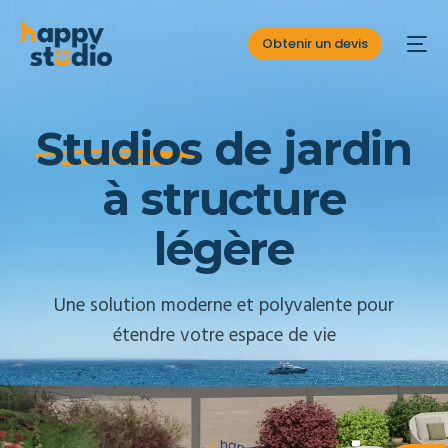
Obtenir un devis
S
t
u
d
i
o
s
d
e
j
a
r
d
i
n
à
s
t
r
u
c
t
u
r
e
l
é
g
è
r
e
Une solution moderne et polyvalente pour
étendre votre espace de vie