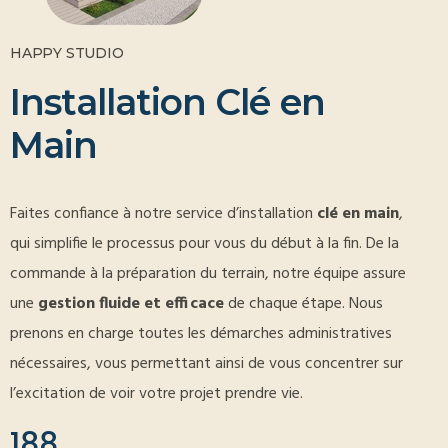
HAPPY STUDIO
I
n
s
t
a
l
l
a
t
i
o
n
C
l
é
e
n
M
a
i
n
Faites confiance à notre service d’installation
clé en main
,
qui simplifie le processus pour vous du début à la fin. De la
commande à la préparation du terrain, notre équipe assure
une
gestion fluide et efficace
de chaque étape. Nous
prenons en charge toutes les démarches administratives
nécessaires, vous permettant ainsi de vous concentrer sur
l’excitation de voir votre projet prendre vie.
188