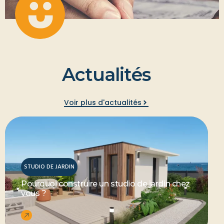
A
c
t
u
a
l
i
t
é
s
Voir plus d'actualités
STUDIO DE JARDIN
Pourquoi construire un studio de jardin chez
vous ?