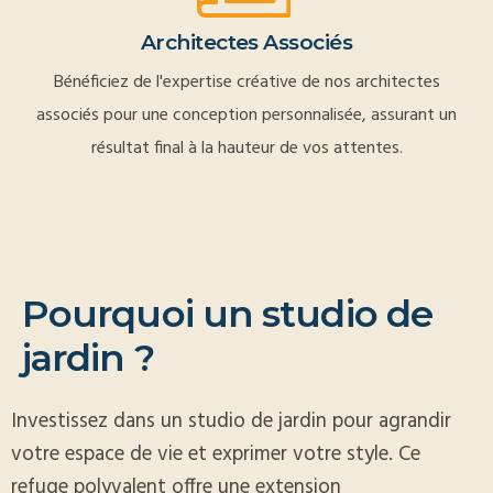
Architectes Associés
Bénéficiez de l'expertise créative de nos architectes
associés pour une conception personnalisée, assurant un
résultat final à la hauteur de vos attentes.
P
o
u
r
q
u
o
i
u
n
s
t
u
d
i
o
d
e
j
a
r
d
i
n
?
Investissez dans un studio de jardin pour agrandir
votre espace de vie et exprimer votre style. Ce
refuge polyvalent offre une extension