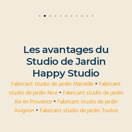
L
e
s
a
v
a
n
t
a
g
e
s
d
u
S
t
u
d
i
o
d
e
J
a
r
d
i
n
H
a
p
p
y
S
t
u
d
i
o
Fabricant studio de jardin Marseille
•
Fabricant
studio de jardin Nice
•
Fabricant studio de jardin
Aix en Provence
•
Fabricant studio de jardin
Avignon
•
Fabricant studio de jardin Toulon