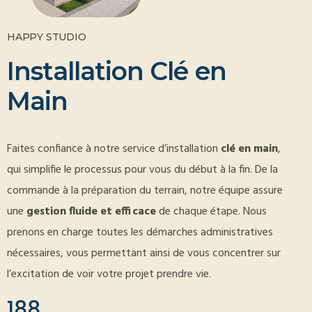
HAPPY STUDIO
I
n
s
t
a
l
l
a
t
i
o
n
C
l
é
e
n
M
a
i
n
Faites confiance à notre service d’installation
clé en main
,
qui simplifie le processus pour vous du début à la fin. De la
commande à la préparation du terrain, notre équipe assure
une
gestion fluide et efficace
de chaque étape. Nous
prenons en charge toutes les démarches administratives
nécessaires, vous permettant ainsi de vous concentrer sur
l’excitation de voir votre projet prendre vie.
188