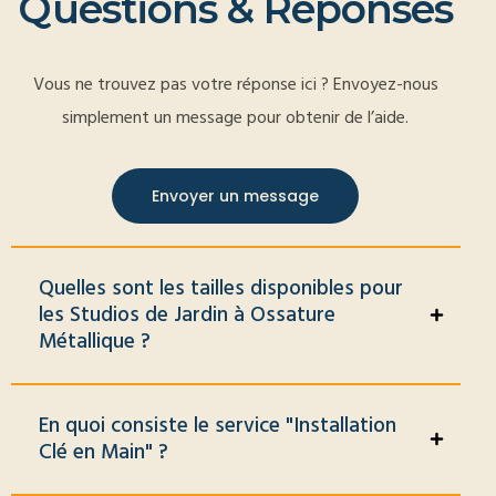
Q
u
e
s
t
i
o
n
s
&
R
é
p
o
n
s
e
s
Vous ne trouvez pas votre réponse ici ? Envoyez-nous
simplement un message pour obtenir de l’aide.
Envoyer un message
Quelles sont les tailles disponibles pour
les Studios de Jardin à Ossature
Métallique ?
En quoi consiste le service "Installation
Clé en Main" ?