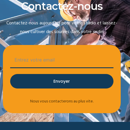
C
o
n
t
a
c
t
e
z
-
n
o
u
s
Contactez-nous aujourd’hui pour votre studio et laissez-
nous cultiver des sourires dans votre jardin
Envoyer
Nous vous contacterons au plus vite.