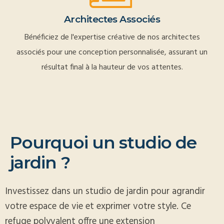
Architectes Associés
Bénéficiez de l'expertise créative de nos architectes
associés pour une conception personnalisée, assurant un
résultat final à la hauteur de vos attentes.
P
o
u
r
q
u
o
i
u
n
s
t
u
d
i
o
d
e
j
a
r
d
i
n
?
Investissez dans un studio de jardin pour agrandir
votre espace de vie et exprimer votre style. Ce
refuge polyvalent offre une extension