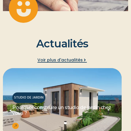
A
c
t
u
a
l
i
t
é
s
Voir plus d'actualités
STUDIO DE JARDIN
Pourquoi construire un studio de jardin chez
vous ?