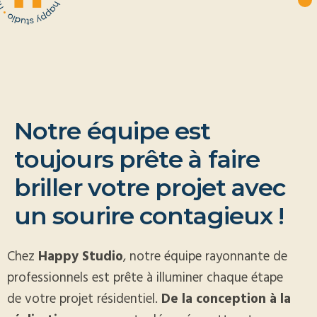
N
o
t
r
e
é
q
u
i
p
e
e
s
t
t
o
u
j
o
u
r
s
p
r
ê
t
e
à
f
a
i
r
e
b
r
i
l
l
e
r
v
o
t
r
e
p
r
o
j
e
t
a
v
e
c
u
n
s
o
u
r
i
r
e
c
o
n
t
a
g
i
e
u
x
!
Chez
Happy Studio
, notre équipe rayonnante de
professionnels est prête à illuminer chaque étape
de votre projet résidentiel.
De la conception à la