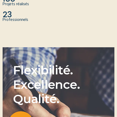
Projets réalisés
23
Professionnels
F
l
e
x
i
b
i
l
i
t
é
.
E
x
c
e
l
l
e
n
c
e
.
Q
u
a
l
i
t
é
.