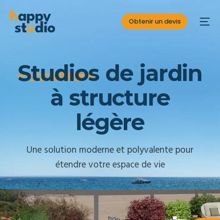
Obtenir un devis
S
t
u
d
i
o
s
d
e
j
a
r
d
i
n
à
s
t
r
u
c
t
u
r
e
l
é
g
è
r
e
Une solution moderne et polyvalente pour
étendre votre espace de vie