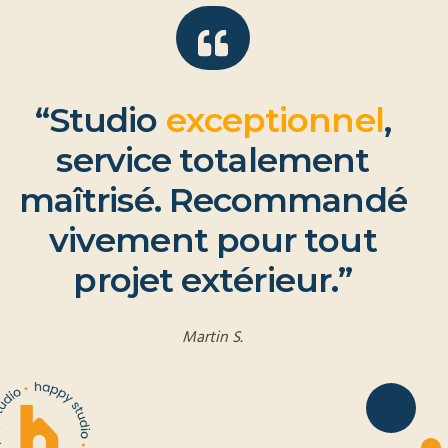
“
S
t
u
d
i
o
e
x
c
e
p
t
i
o
n
n
e
l
,
s
e
r
v
i
c
e
t
o
t
a
l
e
m
e
n
t
m
a
î
t
r
i
s
é
.
R
e
c
o
m
m
a
n
d
é
v
i
v
e
m
e
n
t
p
o
u
r
t
o
u
t
p
r
o
j
e
t
e
x
t
é
r
i
e
u
r
.
”
Martin S.