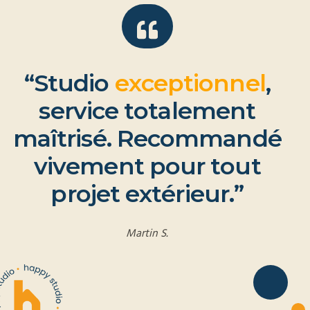
“
S
t
u
d
i
o
e
x
c
e
p
t
i
o
n
n
e
l
,
s
e
r
v
i
c
e
t
o
t
a
l
e
m
e
n
t
m
a
î
t
r
i
s
é
.
R
e
c
o
m
m
a
n
d
é
v
i
v
e
m
e
n
t
p
o
u
r
t
o
u
t
p
r
o
j
e
t
e
x
t
é
r
i
e
u
r
.
”
Martin S.