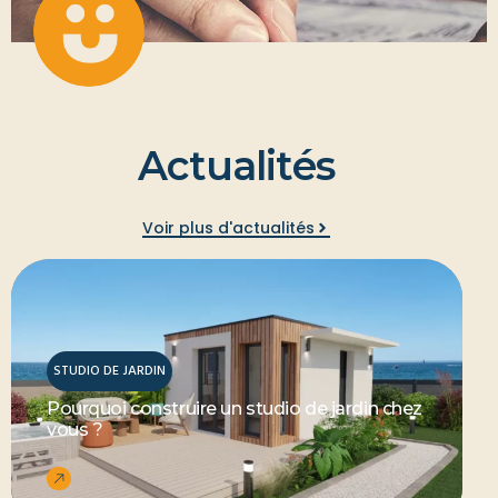
A
c
t
u
a
l
i
t
é
s
Voir plus d'actualités
STUDIO DE JARDIN
Pourquoi construire un studio de jardin chez
vous ?