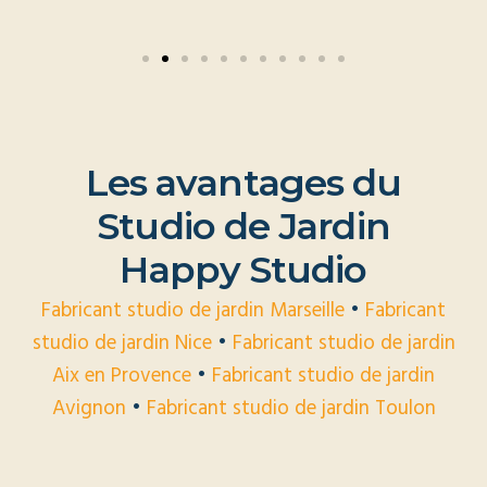
L
e
s
a
v
a
n
t
a
g
e
s
d
u
S
t
u
d
i
o
d
e
J
a
r
d
i
n
H
a
p
p
y
S
t
u
d
i
o
Fabricant studio de jardin Marseille
•
Fabricant
studio de jardin Nice
•
Fabricant studio de jardin
Aix en Provence
•
Fabricant studio de jardin
Avignon
•
Fabricant studio de jardin Toulon