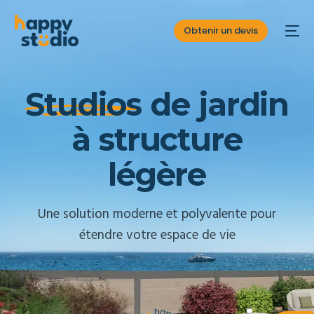
Obtenir un devis
S
t
u
d
i
o
s
d
e
j
a
r
d
i
n
à
s
t
r
u
c
t
u
r
e
l
é
g
è
r
e
Une solution moderne et polyvalente pour
étendre votre espace de vie