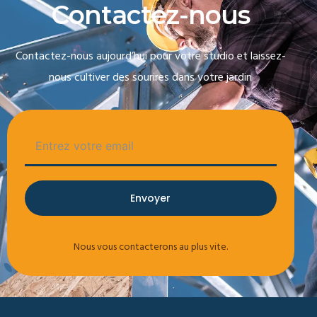
C
o
n
t
a
c
t
e
z
-
n
o
u
s
Contactez-nous aujourd’hui pour votre studio et laissez-
nous cultiver des sourires dans votre jardin
Envoyer
Nous vous contacterons au plus vite.