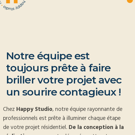
N
o
t
r
e
é
q
u
i
p
e
e
s
t
t
o
u
j
o
u
r
s
p
r
ê
t
e
à
f
a
i
r
e
b
r
i
l
l
e
r
v
o
t
r
e
p
r
o
j
e
t
a
v
e
c
u
n
s
o
u
r
i
r
e
c
o
n
t
a
g
i
e
u
x
!
Chez
Happy Studio
, notre équipe rayonnante de
professionnels est prête à illuminer chaque étape
de votre projet résidentiel.
De la conception à la