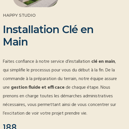
HAPPY STUDIO
I
n
s
t
a
l
l
a
t
i
o
n
C
l
é
e
n
M
a
i
n
Faites confiance à notre service d’installation
clé en main
,
qui simplifie le processus pour vous du début à la fin. De la
commande à la préparation du terrain, notre équipe assure
une
gestion fluide et efficace
de chaque étape. Nous
prenons en charge toutes les démarches administratives
nécessaires, vous permettant ainsi de vous concentrer sur
l’excitation de voir votre projet prendre vie.
188