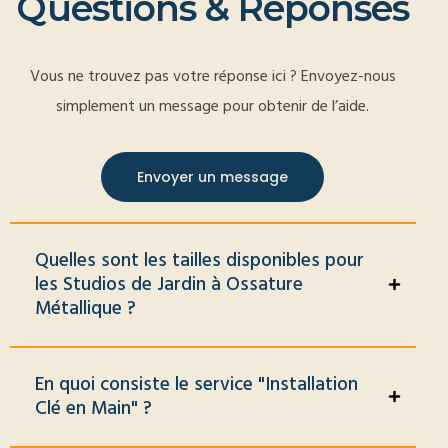
Q
u
e
s
t
i
o
n
s
&
R
é
p
o
n
s
e
s
Vous ne trouvez pas votre réponse ici ? Envoyez-nous
simplement un message pour obtenir de l’aide.
Envoyer un message
Quelles sont les tailles disponibles pour
les Studios de Jardin à Ossature
Métallique ?
En quoi consiste le service "Installation
Clé en Main" ?