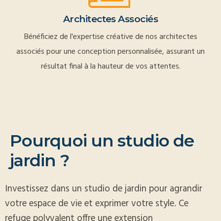
Architectes Associés
Bénéficiez de l'expertise créative de nos architectes
associés pour une conception personnalisée, assurant un
résultat final à la hauteur de vos attentes.
P
o
u
r
q
u
o
i
u
n
s
t
u
d
i
o
d
e
j
a
r
d
i
n
?
Investissez dans un studio de jardin pour agrandir
votre espace de vie et exprimer votre style. Ce
refuge polyvalent offre une extension