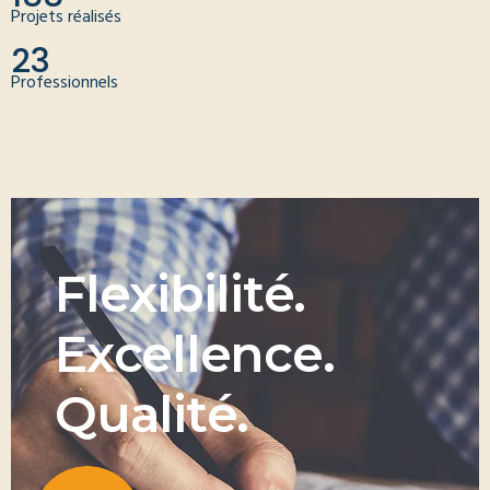
Projets réalisés
23
Professionnels
F
l
e
x
i
b
i
l
i
t
é
.
E
x
c
e
l
l
e
n
c
e
.
Q
u
a
l
i
t
é
.