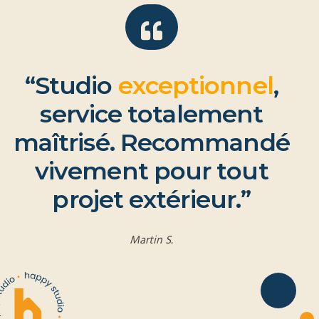
“
S
t
u
d
i
o
e
x
c
e
p
t
i
o
n
n
e
l
,
s
e
r
v
i
c
e
t
o
t
a
l
e
m
e
n
t
m
a
î
t
r
i
s
é
.
R
e
c
o
m
m
a
n
d
é
v
i
v
e
m
e
n
t
p
o
u
r
t
o
u
t
p
r
o
j
e
t
e
x
t
é
r
i
e
u
r
.
”
Martin S.