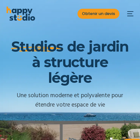
Obtenir un devis
S
t
u
d
i
o
s
d
e
j
a
r
d
i
n
à
s
t
r
u
c
t
u
r
e
l
é
g
è
r
e
Une solution moderne et polyvalente pour
étendre votre espace de vie