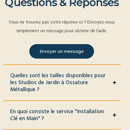
Q
u
e
s
t
i
o
n
s
&
R
é
p
o
n
s
e
s
Vous ne trouvez pas votre réponse ici ? Envoyez-nous
simplement un message pour obtenir de l’aide.
Envoyer un message
Quelles sont les tailles disponibles pour
les Studios de Jardin à Ossature
Métallique ?
En quoi consiste le service "Installation
Clé en Main" ?