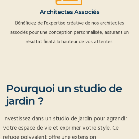
Architectes Associés
Bénéficiez de l'expertise créative de nos architectes
associés pour une conception personnalisée, assurant un
résultat final à la hauteur de vos attentes.
P
o
u
r
q
u
o
i
u
n
s
t
u
d
i
o
d
e
j
a
r
d
i
n
?
Investissez dans un studio de jardin pour agrandir
votre espace de vie et exprimer votre style. Ce
refuge polyvalent offre une extension