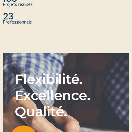
Projets réalisés
23
Professionnels
F
l
e
x
i
b
i
l
i
t
é
.
E
x
c
e
l
l
e
n
c
e
.
Q
u
a
l
i
t
é
.