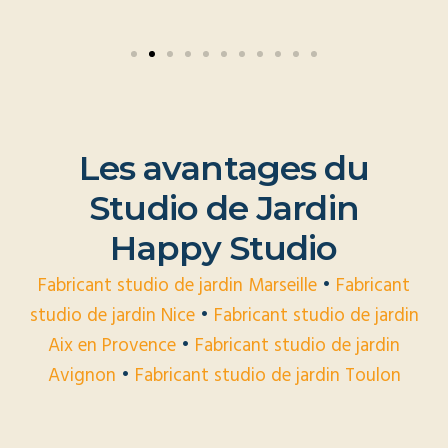
L
e
s
a
v
a
n
t
a
g
e
s
d
u
S
t
u
d
i
o
d
e
J
a
r
d
i
n
H
a
p
p
y
S
t
u
d
i
o
Fabricant studio de jardin Marseille
•
Fabricant
studio de jardin Nice
•
Fabricant studio de jardin
Aix en Provence
•
Fabricant studio de jardin
Avignon
•
Fabricant studio de jardin Toulon