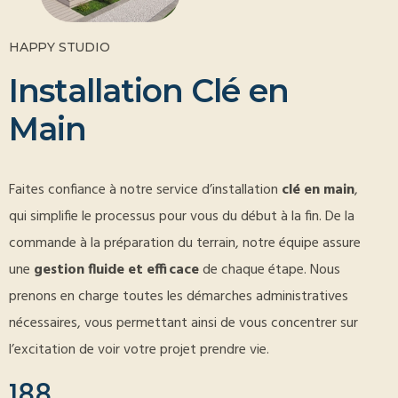
HAPPY STUDIO
I
n
s
t
a
l
l
a
t
i
o
n
C
l
é
e
n
M
a
i
n
Faites confiance à notre service d’installation
clé en main
,
qui simplifie le processus pour vous du début à la fin. De la
commande à la préparation du terrain, notre équipe assure
une
gestion fluide et efficace
de chaque étape. Nous
prenons en charge toutes les démarches administratives
nécessaires, vous permettant ainsi de vous concentrer sur
l’excitation de voir votre projet prendre vie.
188