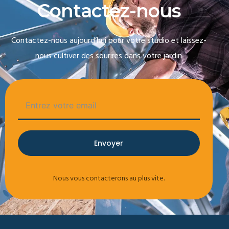
C
o
n
t
a
c
t
e
z
-
n
o
u
s
Contactez-nous aujourd’hui pour votre studio et laissez-
nous cultiver des sourires dans votre jardin
Envoyer
Nous vous contacterons au plus vite.