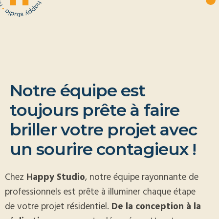
N
o
t
r
e
é
q
u
i
p
e
e
s
t
t
o
u
j
o
u
r
s
p
r
ê
t
e
à
f
a
i
r
e
b
r
i
l
l
e
r
v
o
t
r
e
p
r
o
j
e
t
a
v
e
c
u
n
s
o
u
r
i
r
e
c
o
n
t
a
g
i
e
u
x
!
Chez
Happy Studio
, notre équipe rayonnante de
professionnels est prête à illuminer chaque étape
de votre projet résidentiel.
De la conception à la