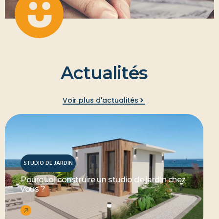
A
c
t
u
a
l
i
t
é
s
Voir plus d'actualités
STUDIO DE JARDIN
Pourquoi construire un studio de jardin chez
vous ?